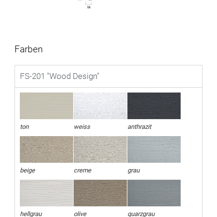
Farben
FS-201 "Wood Design"
ton
weiss
anthrazit
beige
creme
grau
hellgrau
olive
quarzgrau