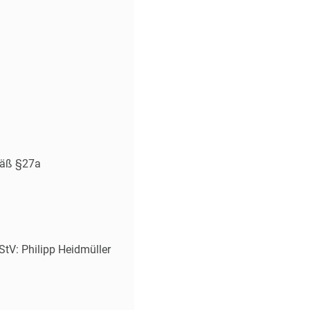
mäß §27a
StV: Philipp Heidmüller