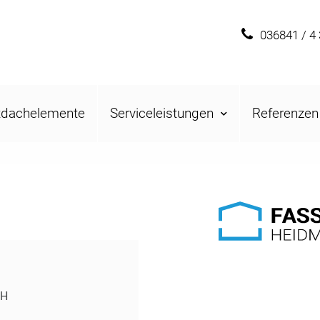
036841 / 4
tdachelemente
Serviceleistungen
Referenzen
bH