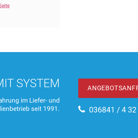
Seite
MIT SYSTEM
ANGEBOTSANF
ahrung im Liefer- und
ienbetrieb seit 1991.
036841 / 4 32